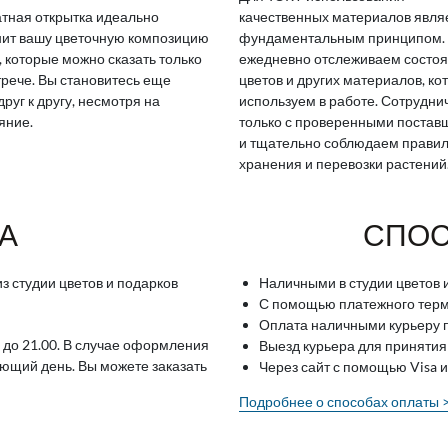
тная открытка идеально
качественных материалов явля
ит вашу цветочную композицию
фундаментальным принципом.
, которые можно сказать только
ежедневно отслеживаем состо
трече. Вы становитесь еще
цветов и других материалов, ко
друг к другу, несмотря на
используем в работе. Сотрудн
яние.
только с проверенными поста
и тщательно соблюдаем прави
хранения и перевозки растений
А
СПОС
з студии цветов и подарков
Наличными в студии цветов 
С помощью платежного терми
Оплата наличными курьеру п
 до 21.00. В случае оформления
Выезд курьера для принятия
ующий день. Вы можете заказать
Через сайт с помощью Visa 
Подробнее о способах оплаты 