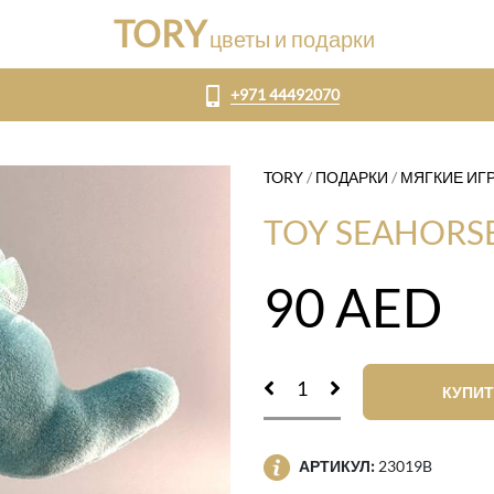
TORY
цветы и подарки
+971 44492070
TORY
/
ПОДАРКИ
/
МЯГКИЕ ИГ
TOY SEAHORSE
90
AED
КУПИТ
АРТИКУЛ:
23019B