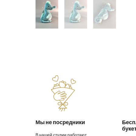
Мы не посредники
Бесп
буке
В нашей студии работают