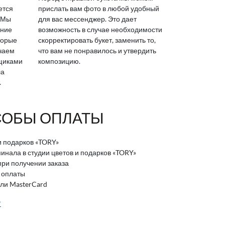
ется
прислать вам фото в любой удобный
 Мы
для вас мессенджер. Это дает
яние
возможность в случае необходимости
торые
скорректировать букет, заменить то,
ичаем
что вам не понравилось и утвердить
вщиками
композицию.
ла
.
ОБЫ ОПЛАТЫ
и подарков «TORY»
нала в студии цветов и подарков «TORY»
ри получении заказа
 оплаты
или MasterCard
>