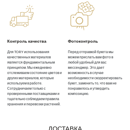
Контроль качества
Фотоконтроль
Для TORY использования
Перед отправкой букета мы
качественных материалов
можем прислать вам фото в
является фундаментальным
любой удобный для вас
принципом. Мы ежедневно
мессенджер. Это дает
отслеживаем состояние цветов и
возможность в случае
других материалов, которые
необходимости скорректировать
используем в работе.
букет, заменить то, что вам не
Сотрудничаем только с
понравилось и утвердить
проверенными поставщиками и
композицию.
тщательно соблюдаем правила
хранения и перевозки растений.
ДОСТАВКА