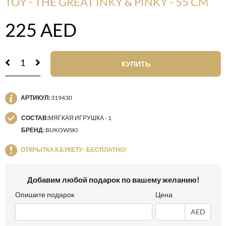
TOY - THE GREAT INKY & PINKY - 55 CM
225
AED
КУПИТЬ
АРТИКУЛ:
319430
СОСТАВ:
МЯГКАЯ ИГРУШКА - 1
БРЕНД:
BUKOWSKI
ОТКРЫТКА К БУКЕТУ - БЕСПЛАТНО!
Добавим любой подарок по вашему желанию!
Опишите подарок
Цена
AED