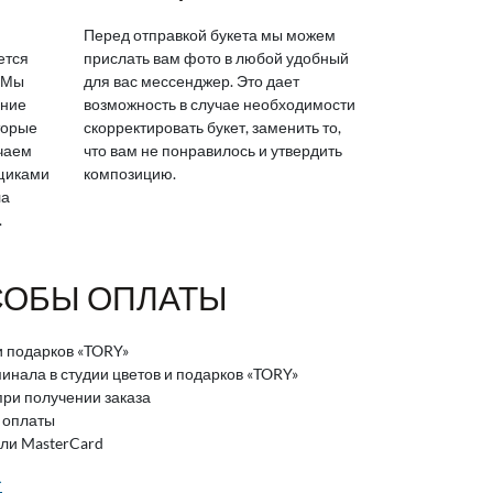
Перед отправкой букета мы можем
ется
прислать вам фото в любой удобный
 Мы
для вас мессенджер. Это дает
яние
возможность в случае необходимости
торые
скорректировать букет, заменить то,
ичаем
что вам не понравилось и утвердить
вщиками
композицию.
ла
.
ОБЫ ОПЛАТЫ
и подарков «TORY»
нала в студии цветов и подарков «TORY»
ри получении заказа
 оплаты
или MasterCard
>