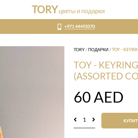
TORY
цветы и подарки
+971 44492070
TORY
/
ПОДАРКИ
/
TOY - KEYR
TOY - KEYRIN
(ASSORTED CO
60
AED
КУПИТ