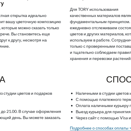
ту
Для TORY использования
тная открытка идеально
качественных материалов явля
ит вашу цветочную композицию
фундаментальным принципом.
, которые можно сказать только
ежедневно отслеживаем состо
трече. Вы становитесь еще
цветов и других материалов, ко
друг к другу, несмотря на
используем в работе. Сотрудн
яние.
только с проверенными поста
и тщательно соблюдаем прави
хранения и перевозки растений
А
СПОС
з студии цветов и подарков
Наличными в студии цветов 
С помощью платежного терми
Оплата наличными курьеру п
 до 21.00. В случае оформления
Выезд курьера для принятия
ующий день. Вы можете заказать
Через сайт с помощью Visa 
Подробнее о способах оплаты 