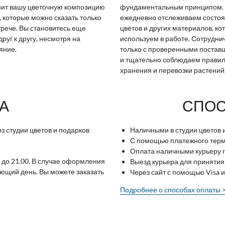
ит вашу цветочную композицию
фундаментальным принципом.
, которые можно сказать только
ежедневно отслеживаем состо
трече. Вы становитесь еще
цветов и других материалов, ко
друг к другу, несмотря на
используем в работе. Сотрудн
яние.
только с проверенными поста
и тщательно соблюдаем прави
хранения и перевозки растений
А
СПОС
з студии цветов и подарков
Наличными в студии цветов 
С помощью платежного терми
Оплата наличными курьеру п
 до 21.00. В случае оформления
Выезд курьера для принятия
ующий день. Вы можете заказать
Через сайт с помощью Visa 
Подробнее о способах оплаты 