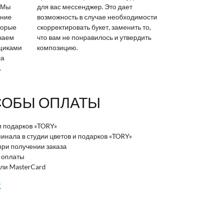
 Мы
для вас мессенджер. Это дает
яние
возможность в случае необходимости
торые
скорректировать букет, заменить то,
ичаем
что вам не понравилось и утвердить
вщиками
композицию.
ла
.
ОБЫ ОПЛАТЫ
и подарков «TORY»
нала в студии цветов и подарков «TORY»
ри получении заказа
 оплаты
или MasterCard
>