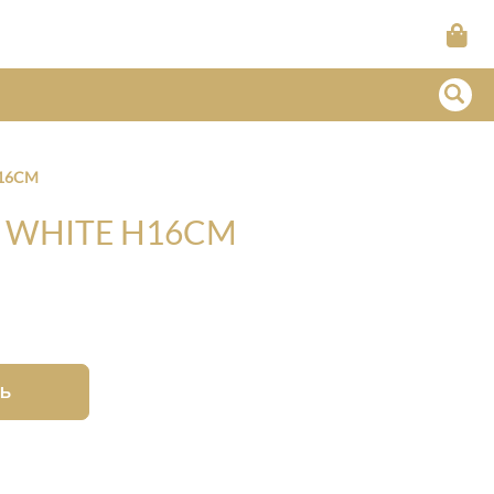
H16CM
M WHITE H16CM
Ь