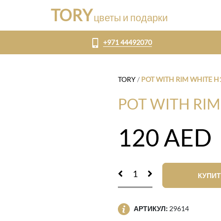
TORY
цветы и подарки
+971 44492070
TORY
/
POT WITH RIM WHITE 
POT WITH RI
120
AED
КУПИТ
АРТИКУЛ:
29614