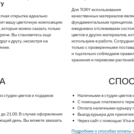
ту
Для TORY использования
тная открытка идеально
качественных материалов явля
ит вашу цветочную композицию
фундаментальным принципом.
, которые можно сказать только
ежедневно отслеживаем состо
трече. Вы становитесь еще
цветов и других материалов, ко
друг к другу, несмотря на
используем в работе. Сотрудн
яние.
только с проверенными поста
и тщательно соблюдаем прави
хранения и перевозки растений
А
СПОС
з студии цветов и подарков
Наличными в студии цветов 
С помощью платежного терми
Оплата наличными курьеру п
 до 21.00. В случае оформления
Выезд курьера для принятия
ующий день. Вы можете заказать
Через сайт с помощью Visa 
Подробнее о способах оплаты 