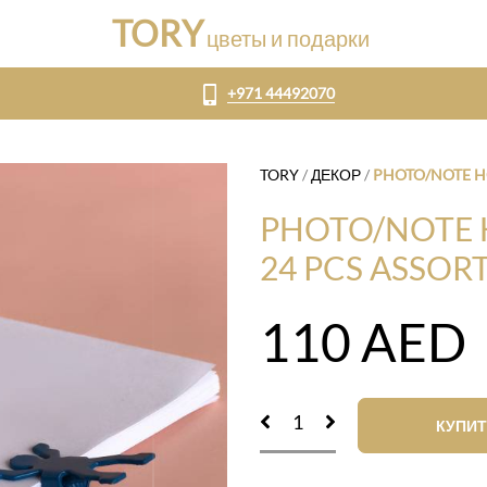
TORY
цветы и подарки
+971 44492070
TORY
/
ДЕКОР
/
PHOTO/NOTE HO
PHOTO/NOTE H
24 PCS ASSOR
110
AED
КУПИТ