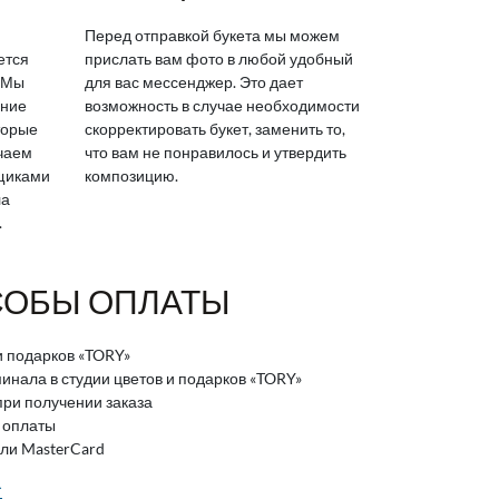
Перед отправкой букета мы можем
ется
прислать вам фото в любой удобный
 Мы
для вас мессенджер. Это дает
яние
возможность в случае необходимости
торые
скорректировать букет, заменить то,
ичаем
что вам не понравилось и утвердить
вщиками
композицию.
ла
.
ОБЫ ОПЛАТЫ
и подарков «TORY»
нала в студии цветов и подарков «TORY»
ри получении заказа
 оплаты
или MasterCard
>