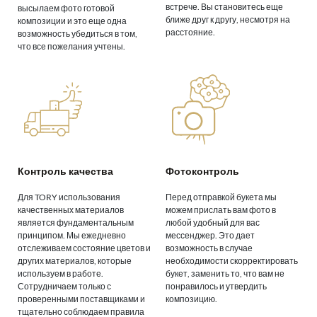
встрече. Вы становитесь еще
высылаем фото готовой
ближе друг к другу, несмотря на
композиции и это еще одна
расстояние.
возможность убедиться в том,
что все пожелания учтены.
Контроль качества
Фотоконтроль
Для TORY использования
Перед отправкой букета мы
качественных материалов
можем прислать вам фото в
является фундаментальным
любой удобный для вас
принципом. Мы ежедневно
мессенджер. Это дает
отслеживаем состояние цветов и
возможность в случае
других материалов, которые
необходимости скорректировать
используем в работе.
букет, заменить то, что вам не
Сотрудничаем только с
понравилось и утвердить
проверенными поставщиками и
композицию.
тщательно соблюдаем правила