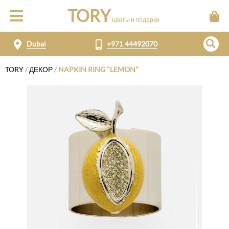
TORY
цветы и подарки
Dubai
+971 44492070
TORY
/
ДЕКОР
/
NAPKIN RING "LEMON"