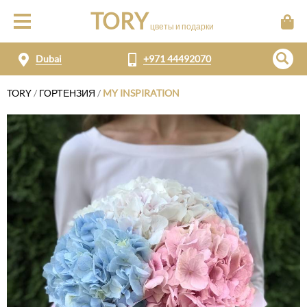
TORY
цветы и подарки
Dubai
+971 44492070
TORY
/
ГОРТЕНЗИЯ
/
MY INSPIRATION