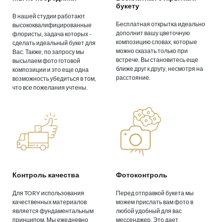
букету
В нашей студии работают
Бесплатная открытка идеально
высококвалифицированные
дополнит вашу цветочную
флористы, задача которых -
композицию словах, которые
сделать идеальный букет для
можно сказать только при
Вас. Также, по запросу мы
встрече. Вы становитесь еще
высылаем фото готовой
ближе друг к другу, несмотря на
композиции и это еще одна
расстояние.
возможность убедиться в том,
что все пожелания учтены.
Контроль качества
Фотоконтроль
Для TORY использования
Перед отправкой букета мы
качественных материалов
можем прислать вам фото в
является фундаментальным
любой удобный для вас
принципом. Мы ежедневно
мессенджер. Это дает