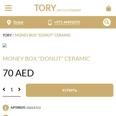
TORY
цветы и подарки
Dubai
+971 44492070
TORY
/
MONEY BOX "DONUT" CERAMIC
MONEY BOX "DONUT" CERAMIC
70
AED
КУПИТЬ
АРТИКУЛ:
10024723