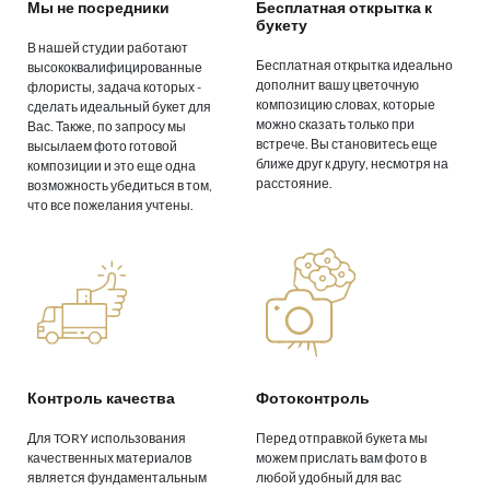
Мы не посредники
Бесплатная открытка к
букету
В нашей студии работают
Бесплатная открытка идеально
высококвалифицированные
дополнит вашу цветочную
флористы, задача которых -
композицию словах, которые
сделать идеальный букет для
можно сказать только при
Вас. Также, по запросу мы
встрече. Вы становитесь еще
высылаем фото готовой
ближе друг к другу, несмотря на
композиции и это еще одна
расстояние.
возможность убедиться в том,
что все пожелания учтены.
Контроль качества
Фотоконтроль
Для TORY использования
Перед отправкой букета мы
качественных материалов
можем прислать вам фото в
является фундаментальным
любой удобный для вас