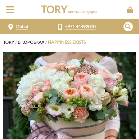
TORY
цветы и подарки
Dubai
+971 44492070
TORY
/
В КОРОБКАХ
/
HAPPINESS EXISTS