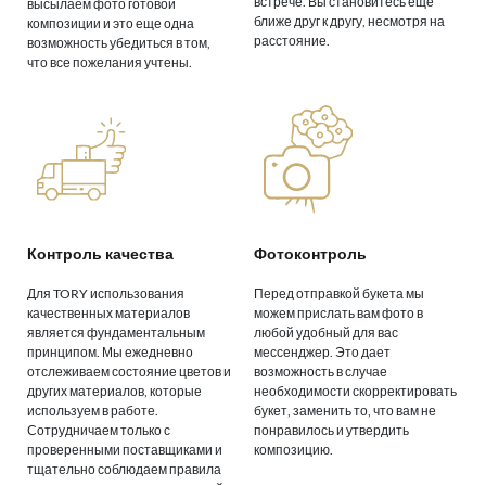
встрече. Вы становитесь еще
высылаем фото готовой
ближе друг к другу, несмотря на
композиции и это еще одна
расстояние.
возможность убедиться в том,
что все пожелания учтены.
Контроль качества
Фотоконтроль
Для TORY использования
Перед отправкой букета мы
качественных материалов
можем прислать вам фото в
является фундаментальным
любой удобный для вас
принципом. Мы ежедневно
мессенджер. Это дает
отслеживаем состояние цветов и
возможность в случае
других материалов, которые
необходимости скорректировать
используем в работе.
букет, заменить то, что вам не
Сотрудничаем только с
понравилось и утвердить
проверенными поставщиками и
композицию.
тщательно соблюдаем правила