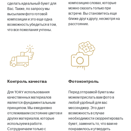
композицию словах, которые
сделать идеальный букет для
можно сказать только при
Вас. Также, по запросу мы
встрече. Вы становитесь еще
высылаем фото готовой
ближе друг к другу, несмотря на
композиции и это еще одна
расстояние.
возможность убедиться в том,
что все пожелания учтены.
Контроль качества
Фотоконтроль
Для TORY использования
Перед отправкой букета мы
качественных материалов
можем прислать вам фото в
является фундаментальным
любой удобный для вас
принципом. Мы ежедневно
мессенджер. Это дает
отслеживаем состояние цветов и
возможность в случае
других материалов, которые
необходимости скорректировать
используем в работе.
букет, заменить то, что вам не
Сотрудничаем только с
понравилось и утвердить