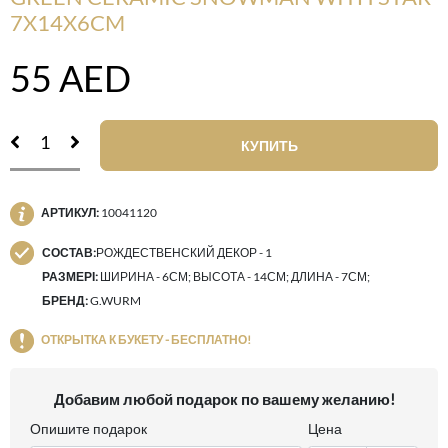
7X14X6CM
55
AED
КУПИТЬ
АРТИКУЛ:
10041120
СОСТАВ:
РОЖДЕСТВЕНСКИЙ ДЕКОР - 1
РАЗМЕРІ:
ШИРИНА - 6СМ; ВЫСОТА - 14СМ; ДЛИНА - 7СМ;
БРЕНД:
G.WURM
ОТКРЫТКА К БУКЕТУ - БЕСПЛАТНО!
Добавим любой подарок по вашему желанию!
Опишите подарок
Цена