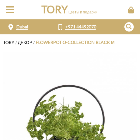
TORY
цветы и подарки
Dubai
+971 44492070
TORY
/
ДЕКОР
/
FLOWERPOT O-COLLECTION BLACK М