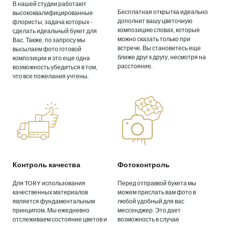
В нашей студии работают
Бесплатная открытка идеально
высококвалифицированные
дополнит вашу цветочную
флористы, задача которых -
композицию словах, которые
сделать идеальный букет для
можно сказать только при
Вас. Также, по запросу мы
встрече. Вы становитесь еще
высылаем фото готовой
ближе друг к другу, несмотря на
композиции и это еще одна
расстояние.
возможность убедиться в том,
что все пожелания учтены.
Контроль качества
Фотоконтроль
Для TORY использования
Перед отправкой букета мы
качественных материалов
можем прислать вам фото в
является фундаментальным
любой удобный для вас
принципом. Мы ежедневно
мессенджер. Это дает
отслеживаем состояние цветов и
возможность в случае