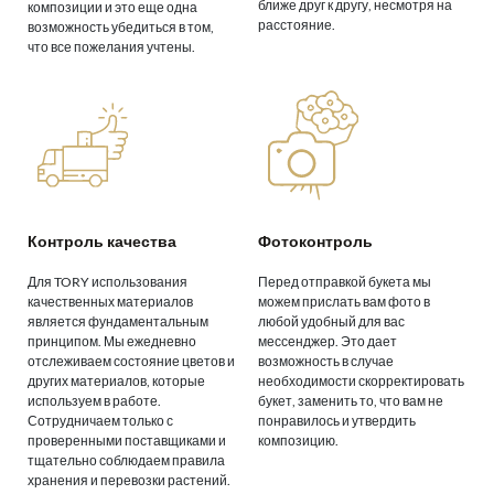
ближе друг к другу, несмотря на
композиции и это еще одна
расстояние.
возможность убедиться в том,
что все пожелания учтены.
Контроль качества
Фотоконтроль
Для TORY использования
Перед отправкой букета мы
качественных материалов
можем прислать вам фото в
является фундаментальным
любой удобный для вас
принципом. Мы ежедневно
мессенджер. Это дает
отслеживаем состояние цветов и
возможность в случае
других материалов, которые
необходимости скорректировать
используем в работе.
букет, заменить то, что вам не
Сотрудничаем только с
понравилось и утвердить
проверенными поставщиками и
композицию.
тщательно соблюдаем правила
хранения и перевозки растений.