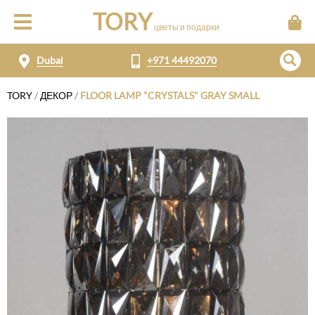
TORY
цветы и подарки
Dubai
+971 44492070
TORY
/
ДЕКОР
/
FLOOR LAMP "CRYSTALS" GRAY SMALL