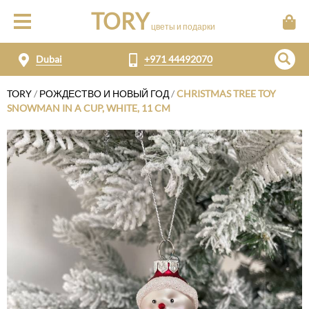
TORY
цветы и подарки
Dubai
+971 44492070
TORY
/
РОЖДЕСТВО И НОВЫЙ ГОД
/
CHRISTMAS TREE TOY
SNOWMAN IN A CUP, WHITE, 11 CM