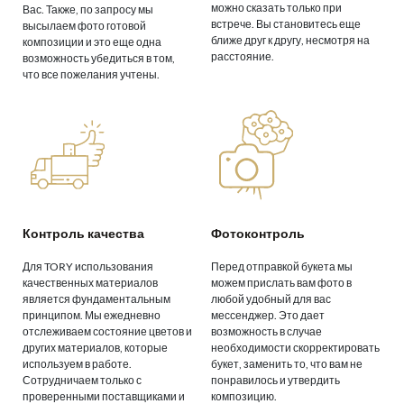
можно сказать только при
Вас. Также, по запросу мы
встрече. Вы становитесь еще
высылаем фото готовой
ближе друг к другу, несмотря на
композиции и это еще одна
расстояние.
возможность убедиться в том,
что все пожелания учтены.
Контроль качества
Фотоконтроль
Для TORY использования
Перед отправкой букета мы
качественных материалов
можем прислать вам фото в
является фундаментальным
любой удобный для вас
принципом. Мы ежедневно
мессенджер. Это дает
отслеживаем состояние цветов и
возможность в случае
других материалов, которые
необходимости скорректировать
используем в работе.
букет, заменить то, что вам не
Сотрудничаем только с
понравилось и утвердить
проверенными поставщиками и
композицию.