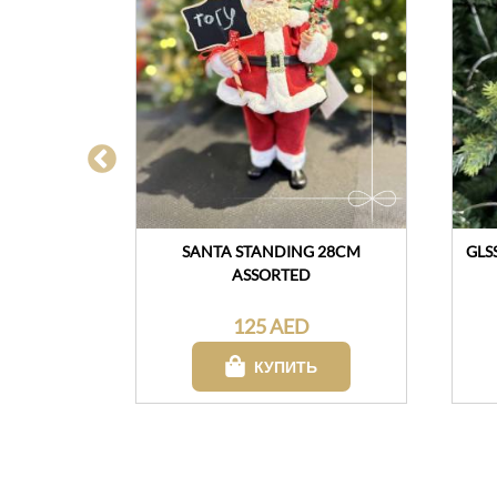
NING WITH
SANTA STANDING 28CM
GLS
Y
ASSORTED
125 AED
Ь
КУПИТЬ