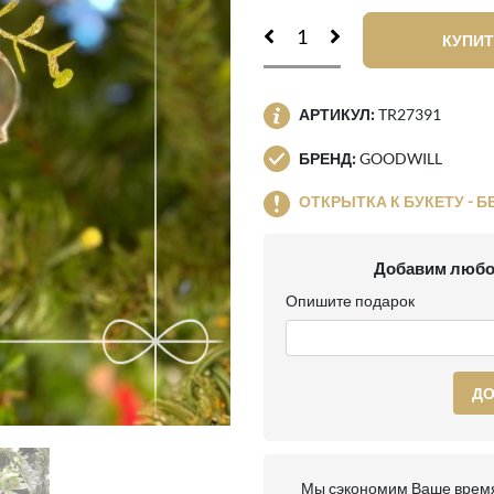
КУПИТ
АРТИКУЛ:
TR27391
БРЕНД:
GOODWILL
ОТКРЫТКА К БУКЕТУ - Б
Добавим любо
Опишите подарок
ДО
Мы сэкономим Ваше время