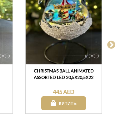
CHRISTMAS BALL ANIMATED
SANTA AC
ASSORTED LED 20,5X20,5X22
445 AED
КУПИТЬ