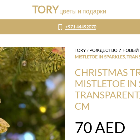
TORY
цветы и подарки
+971 44492070
TORY
/
РОЖДЕСТВО И НОВЫЙ 
MISTLETOE IN SPARKLES, TRAN
CHRISTMAS T
MISTLETOE IN 
TRANSPARENT/
CM
70
AED