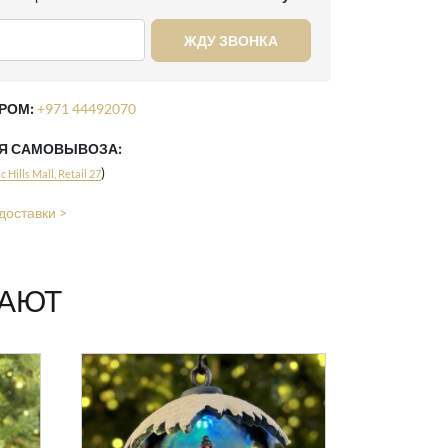
ЖДУ ЗВОНКА
РОМ:
+971 44492070
ЛЯ САМОВЫВОЗА:
)
 Hills Mall, Retail 27
доставки >
ПАЮТ