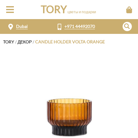
TORY
цветы и подарки
Dubai
+971 44492070
TORY
/
ДЕКОР
/
CANDLE HOLDER VOLTA ORANGE