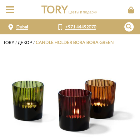
TORY
цветы и подарки
Dubai
+971 44492070
TORY
/
ДЕКОР
/
CANDLE HOLDER BORA BORA GREEN