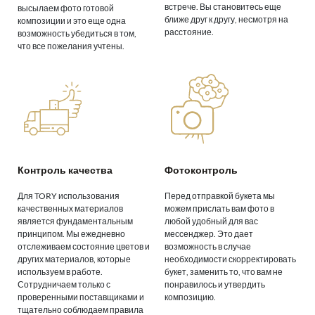
встрече. Вы становитесь еще
высылаем фото готовой
ближе друг к другу, несмотря на
композиции и это еще одна
расстояние.
возможность убедиться в том,
что все пожелания учтены.
Контроль качества
Фотоконтроль
Для TORY использования
Перед отправкой букета мы
качественных материалов
можем прислать вам фото в
является фундаментальным
любой удобный для вас
принципом. Мы ежедневно
мессенджер. Это дает
отслеживаем состояние цветов и
возможность в случае
других материалов, которые
необходимости скорректировать
используем в работе.
букет, заменить то, что вам не
Сотрудничаем только с
понравилось и утвердить
проверенными поставщиками и
композицию.
тщательно соблюдаем правила