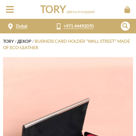
TORY
цветы и подарки
Dubai
+971 44492070
TORY
/
ДЕКОР
/
BUSINESS CARD HOLDER "WALL STREET" MADE
OF ECO-LEATHER