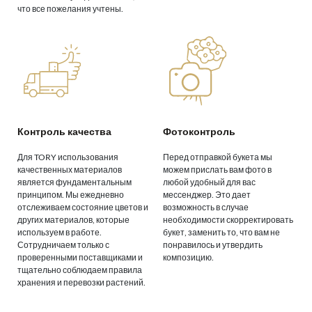
что все пожелания учтены.
Контроль качества
Фотоконтроль
Для TORY использования
Перед отправкой букета мы
качественных материалов
можем прислать вам фото в
является фундаментальным
любой удобный для вас
принципом. Мы ежедневно
мессенджер. Это дает
отслеживаем состояние цветов и
возможность в случае
других материалов, которые
необходимости скорректировать
используем в работе.
букет, заменить то, что вам не
Сотрудничаем только с
понравилось и утвердить
проверенными поставщиками и
композицию.
тщательно соблюдаем правила
хранения и перевозки растений.