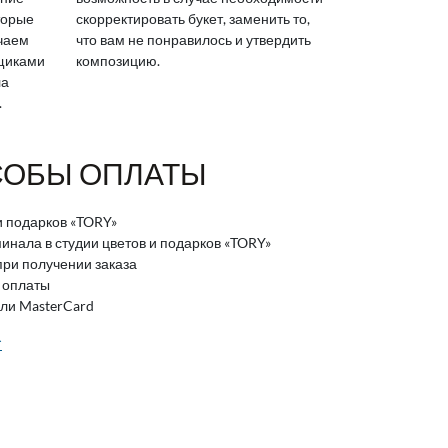
торые
скорректировать букет, заменить то,
ичаем
что вам не понравилось и утвердить
вщиками
композицию.
ла
.
ОБЫ ОПЛАТЫ
и подарков «TORY»
нала в студии цветов и подарков «TORY»
ри получении заказа
 оплаты
или MasterCard
>