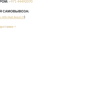
РОМ:
+971 44492070
ЛЯ САМОВЫВОЗА:
)
 Hills Mall, Retail 27
доставки >