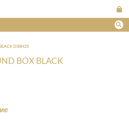
BLACK D30H25
ND BOX BLACK
чие