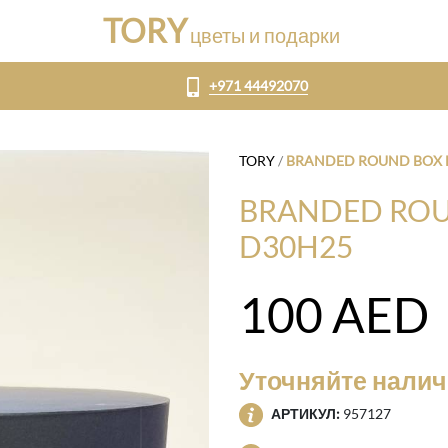
TORY
цветы и подарки
+971 44492070
TORY
/
BRANDED ROUND BOX 
BRANDED ROU
D30H25
100
AED
Уточняйте нали
АРТИКУЛ:
957127