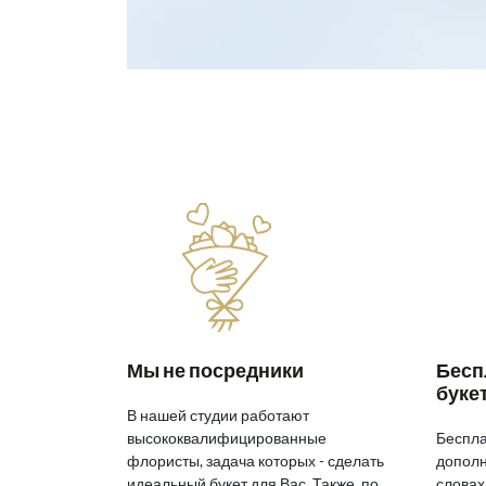
Мы не посредники
Бесп
буке
В нашей студии работают
высококвалифицированные
Беспла
флористы, задача которых - сделать
дополн
идеальный букет для Вас. Также, по
словах