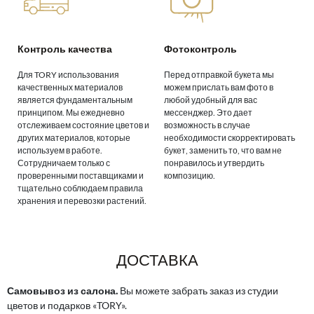
Контроль качества
Фотоконтроль
Для TORY использования
Перед отправкой букета мы
качественных материалов
можем прислать вам фото в
является фундаментальным
любой удобный для вас
принципом. Мы ежедневно
мессенджер. Это дает
отслеживаем состояние цветов и
возможность в случае
других материалов, которые
необходимости скорректировать
используем в работе.
букет, заменить то, что вам не
Сотрудничаем только с
понравилось и утвердить
проверенными поставщиками и
композицию.
тщательно соблюдаем правила
хранения и перевозки растений.
ДОСТАВКА
Самовывоз из салона.
Вы можете забрать заказ из студии
цветов и подарков «TORY».