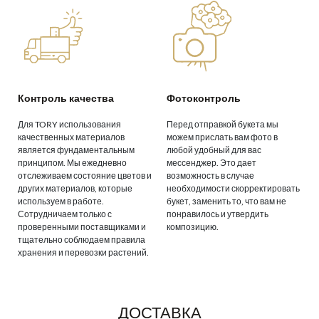
Контроль качества
Фотоконтроль
Для TORY использования
Перед отправкой букета мы
качественных материалов
можем прислать вам фото в
является фундаментальным
любой удобный для вас
принципом. Мы ежедневно
мессенджер. Это дает
отслеживаем состояние цветов и
возможность в случае
других материалов, которые
необходимости скорректировать
используем в работе.
букет, заменить то, что вам не
Сотрудничаем только с
понравилось и утвердить
проверенными поставщиками и
композицию.
тщательно соблюдаем правила
хранения и перевозки растений.
ДОСТАВКА