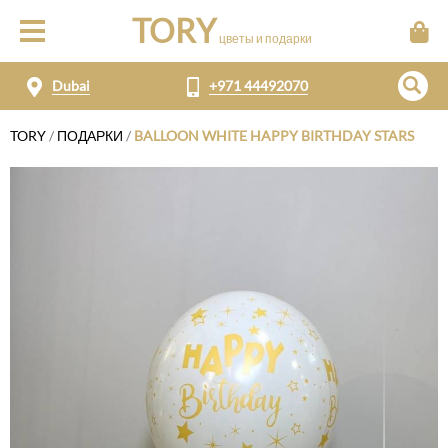
TORY
цветы и подарки
Dubai
+971 44492070
TORY
/
ПОДАРКИ
/
BALLOON WHITE HAPPY BIRTHDAY STARS