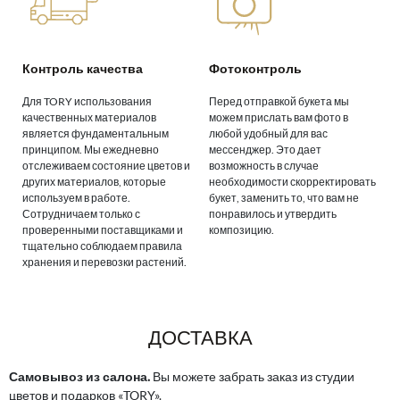
Контроль качества
Фотоконтроль
Для TORY использования
Перед отправкой букета мы
качественных материалов
можем прислать вам фото в
является фундаментальным
любой удобный для вас
принципом. Мы ежедневно
мессенджер. Это дает
отслеживаем состояние цветов и
возможность в случае
других материалов, которые
необходимости скорректировать
используем в работе.
букет, заменить то, что вам не
Сотрудничаем только с
понравилось и утвердить
проверенными поставщиками и
композицию.
тщательно соблюдаем правила
хранения и перевозки растений.
ДОСТАВКА
Самовывоз из салона.
Вы можете забрать заказ из студии
цветов и подарков «TORY».