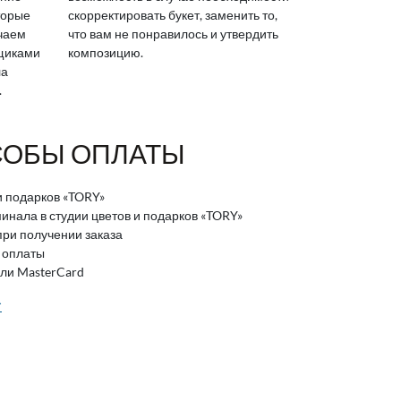
торые
скорректировать букет, заменить то,
ичаем
что вам не понравилось и утвердить
вщиками
композицию.
ла
.
ОБЫ ОПЛАТЫ
и подарков «TORY»
нала в студии цветов и подарков «TORY»
ри получении заказа
 оплаты
или MasterCard
>