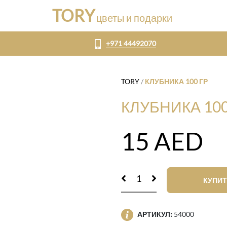
TORY
цветы и подарки
+971 44492070
TORY
/
КЛУБНИКА 100 ГР
КЛУБНИКА 100
15
AED
КУПИТ
АРТИКУЛ:
54000