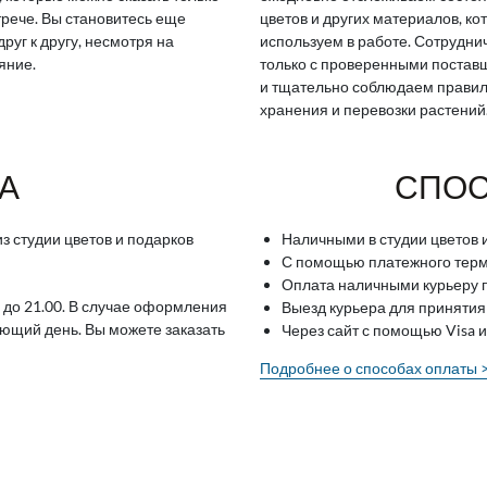
трече. Вы становитесь еще
цветов и других материалов, ко
друг к другу, несмотря на
используем в работе. Сотрудн
яние.
только с проверенными поста
и тщательно соблюдаем прави
хранения и перевозки растений
А
СПОС
з студии цветов и подарков
Наличными в студии цветов 
С помощью платежного терми
Оплата наличными курьеру п
 до 21.00. В случае оформления
Выезд курьера для принятия
ующий день. Вы можете заказать
Через сайт с помощью Visa 
Подробнее о способах оплаты 