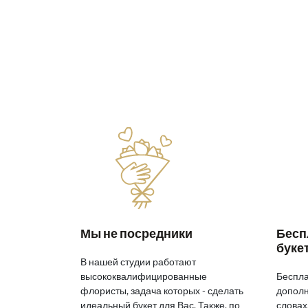
Мы не посредники
Бесп
буке
В нашей студии работают
высококвалифицированные
Беспла
флористы, задача которых - сделать
дополн
идеальный букет для Вас. Также, по
словах